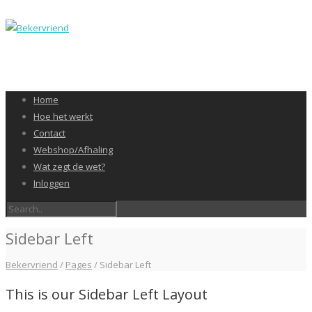
Home
Hoe het werkt
Contact
Webshop/Afhaling
Wat zegt de wet?
Inloggen
Sidebar Left
Bekervriend
/
Pages
/
Sidebar Left
This is our Sidebar Left Layout